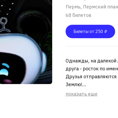
Пермь, Пермский пла
68 билетов
Билеты от 250 ₽
Однажды, на далекой 
друга - росток по име
Друзья отправляются 
Землю!...
показать еще