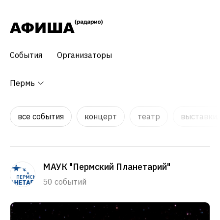
События
Организаторы
Пермь
все события
концерт
театр
выставки,
МАУК "Пермский Планетарий"
50 событий