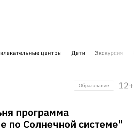
звлекательные центры
Дети
Экскурсия
Шо
12+
Образование
ьня программа
е по Солнечной системе"