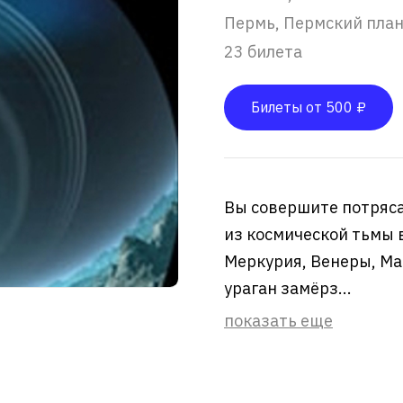
Пермь, Пермский пла
23 билета
Билеты от 500 ₽
Вы совершите потряса
из космической тьмы 
Меркурия, Венеры, Ма
ураган замёрз...
показать еще